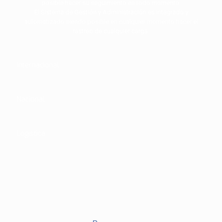
posible hacer su seguimiento en todo momento.
El Sistema de Gestión y Administración es integrado y
automatizado siendo posible en cualquier momento hacer el
rastreo de cualquier carga.
Internacional
Nacional
Logística