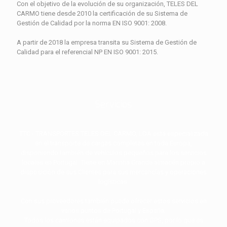
Con el objetivo de la evolución de su organización, TELES DEL
CARMO tiene desde 2010 la certificación de su Sistema de
Gestión de Calidad por la norma EN ISO 9001: 2008.
A partir de 2018 la empresa transita su Sistema de Gestión de
Calidad para el referencial NP EN ISO 9001: 2015.
Servicios
TTC - TRANSPORTES TELES DEL CARMO, LDA está especializada
en el transporte de cargas completas en toda Europa,
disponiendo también de vehículos pequeños para los servicios
locales en Portugal. Tiene en Marinha Grande almacén propio a
disposición de sus Clientes para sus mercancías y operaciones
logísticas.
Con sus proveedores también puede ofrecer estos servicios en
varios puntos de Portugal y España.
Todos los camiones están equipados con GPS, por lo que es